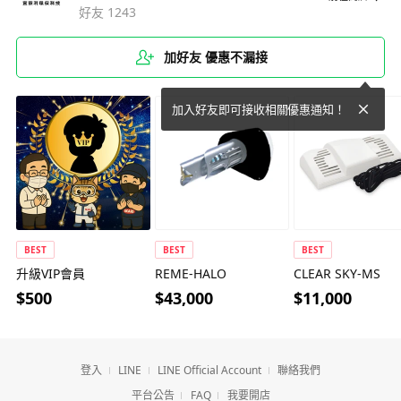
好友
1243
加好友 優惠不漏接
c
加入好友即可接收相關優惠通知！
l
o
s
e
b
u
t
t
o
BEST
BEST
BEST
n
升級VIP會員
REME-HALO
CLEAR SKY-MS
$500
$43,000
$11,000
登入
LINE
LINE Official Account
聯絡我們
平台公告
FAQ
我要開店