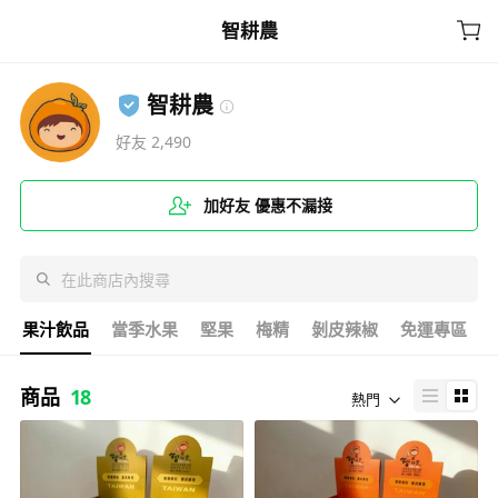
智耕農
Cart
智耕農
好友
2,490
加好友 優惠不漏接
果汁飲品
當季水果
堅果
梅精
剝皮辣椒
免運專區
商品
18
熱門
首頁
活動專區
果汁飲品
當季水果
堅果
梅精
剝皮辣椒
免運專區