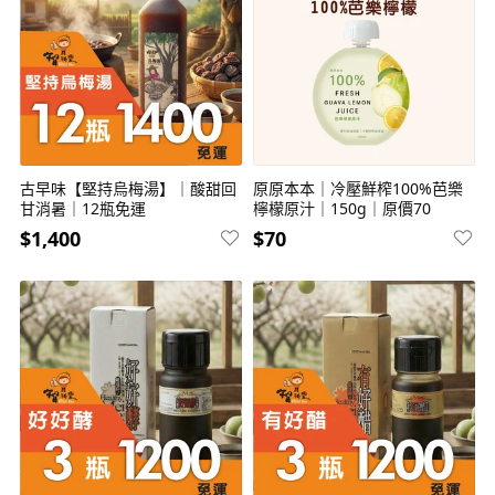
古早味【堅持烏梅湯】｜酸甜回
原原本本｜冷壓鮮榨100%芭樂
甘消暑｜12瓶免運
檸檬原汁｜150g｜原價70
$1,400
$70